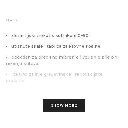
OPIS
aluminijski trokut s kutnikom 0–90°
utisnute skale i tablica za krovne kosine
pogodan za precizno mjerenje i vođenje pile pri
rezanju kutova
idealno za sve građevinske i renovacijske
projekte
SHOW MORE