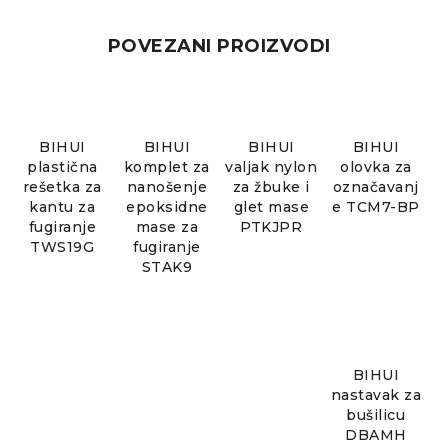
POVEZANI PROIZVODI
BIHUI
BIHUI
BIHUI
BIHUI
plastična
komplet za
valjak nylon
olovka za
rešetka za
nanošenje
za žbuke i
označavanj
kantu za
epoksidne
glet mase
e TCM7-BP
fugiranje
mase za
PTKJPR
TWS19G
fugiranje
STAK9
BIHUI
nastavak za
bušilicu
DBAMH