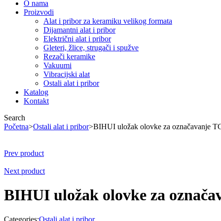
O nama
Proizvodi
Alat i pribor za keramiku velikog formata
Dijamantni alat i pribor
Električni alat i pribor
Gleteri, žlice, strugači i spužve
Rezači keramike
Vakuumi
Vibracijski alat
Ostali alat i pribor
Katalog
Kontakt
Search
Početna
>
Ostali alat i pribor
>
BIHUI uložak olovke za označavanje 
Prev product
Next product
BIHUI uložak olovke za označ
Categories:
Ostali alat i pribor