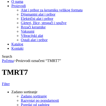
O nama
Proizvodi
Alat i pribor za keramiku velikog formata
Dijamantni alat i pribor
Električni alat i pribor
Gleteri, žlice, strugači i spužve
Rezači keramike
Vakuumi
Vibracijski alat
Ostali alat i pribor
Katalog
Kontakt
Search
Početna
>
Proizvodi označeni “TMRT7”
TMRT7
Filter
Zadano sortiranje
Zadano sortiranje
Razvrstaj po popularnosti
Poredaj od zadnjeg