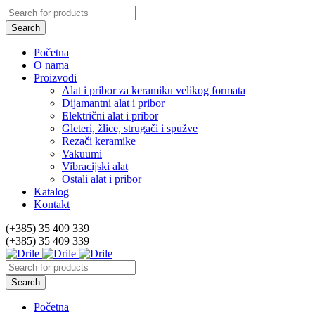
Početna
O nama
Proizvodi
Alat i pribor za keramiku velikog formata
Dijamantni alat i pribor
Električni alat i pribor
Gleteri, žlice, strugači i spužve
Rezači keramike
Vakuumi
Vibracijski alat
Ostali alat i pribor
Katalog
Kontakt
(+385) 35 409 339
(+385) 35 409 339
Početna