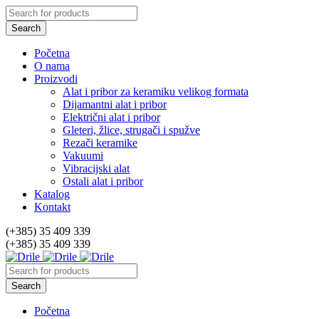
Početna
O nama
Proizvodi
Alat i pribor za keramiku velikog formata
Dijamantni alat i pribor
Električni alat i pribor
Gleteri, žlice, strugači i spužve
Rezači keramike
Vakuumi
Vibracijski alat
Ostali alat i pribor
Katalog
Kontakt
(+385) 35 409 339
(+385) 35 409 339
Početna