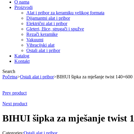
O nama
Proizvodi
Alat i pribor za keramiku velikog formata
Dijamantni alat i pribor
Električni alat i pribor
Gleteri, žlice, strugači i spužve
Rezači keramike
Vakuumi
Vibracijski alat
Ostali alat i pribor
Katalog
Kontakt
Search
Početna
>
Ostali alat i pribor
>
BIHUI šipka za mješanje twist 140×6
Prev product
Next product
BIHUI šipka za mješanje twis
Categories:
Ostali alat i pribor