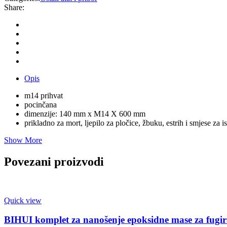
Share:
Opis
m14 prihvat
pocinčana
dimenzije: 140 mm x M14 X 600 mm
prikladno za mort, ljepilo za pločice, žbuku, estrih i smjese za 
Show More
Povezani proizvodi
Quick view
BIHUI komplet za nanošenje epoksidne mase za fug