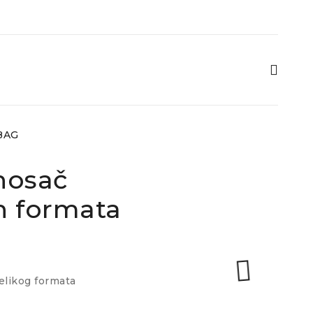
-BAG
nosač
h formata
velikog formata