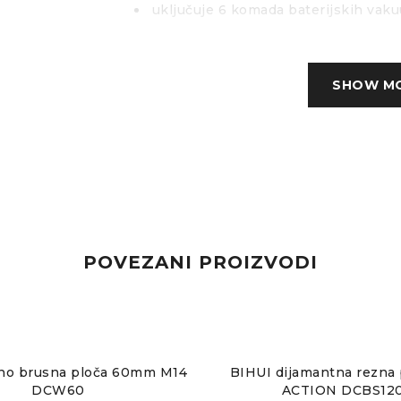
uključuje 6 komada baterijskih vak
digitalnim upravljačkim zaslonom
modularni, zamjenjivi sustav koji om
SHOW M
raspored vakumskih nosača
opremljen s četiri ergonomske meka
bočna produžetka za dodatnu silu k
podesive produžne vodilice omoguću
transport pločica velikog formata
POVEZANI PROIZVODI
prikladno za glatke i strukturirane 
automatski mehanizam za nadopunu 
prianjanje tijekom rukovanja
no brusna ploča 60mm M14
BIHUI dijamantna rezna 
DCW60
ACTION DCBS12