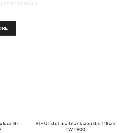
uumskih nosača s
ogućuje fleksibilan
ORE
ne ručke na vrhu i četiri
od rukovanja
ju jednostavan i siguran
površine pločica
zraka osigurava sigurno
ploča B-
BIHUI stol multifunkcionalni 116cm
0
TWT900