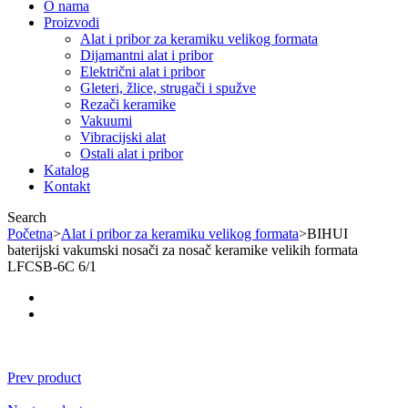
O nama
Proizvodi
Alat i pribor za keramiku velikog formata
Dijamantni alat i pribor
Električni alat i pribor
Gleteri, žlice, strugači i spužve
Rezači keramike
Vakuumi
Vibracijski alat
Ostali alat i pribor
Katalog
Kontakt
Search
Početna
>
Alat i pribor za keramiku velikog formata
>
BIHUI
baterijski vakumski nosači za nosač keramike velikih formata
LFCSB-6C 6/1
Prev product