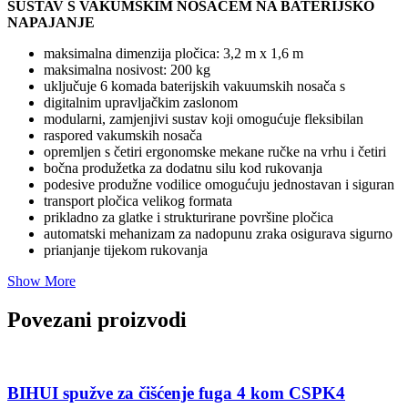
SUSTAV S VAKUMSKIM NOSAČEM NA BATERIJSKO
NAPAJANJE
maksimalna dimenzija pločica: 3,2 m x 1,6 m
maksimalna nosivost: 200 kg
uključuje 6 komada baterijskih vakuumskih nosača s
digitalnim upravljačkim zaslonom
modularni, zamjenjivi sustav koji omogućuje fleksibilan
raspored vakumskih nosača
opremljen s četiri ergonomske mekane ručke na vrhu i četiri
bočna produžetka za dodatnu silu kod rukovanja
podesive produžne vodilice omogućuju jednostavan i siguran
transport pločica velikog formata
prikladno za glatke i strukturirane površine pločica
automatski mehanizam za nadopunu zraka osigurava sigurno
prianjanje tijekom rukovanja
Show More
Povezani proizvodi
BIHUI spužve za čišćenje fuga 4 kom CSPK4