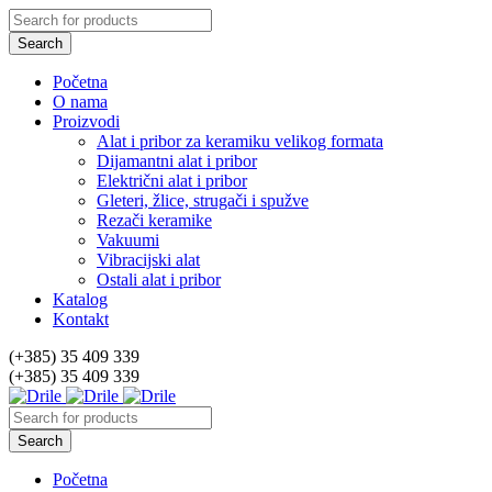
Početna
O nama
Proizvodi
Alat i pribor za keramiku velikog formata
Dijamantni alat i pribor
Električni alat i pribor
Gleteri, žlice, strugači i spužve
Rezači keramike
Vakuumi
Vibracijski alat
Ostali alat i pribor
Katalog
Kontakt
(+385) 35 409 339
(+385) 35 409 339
Početna