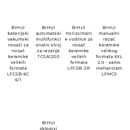
BIHUI
BIHUI
BIHUI
BIHUI
baterijski
automatski
horizontaln
manualni
vakumski
multifunkci
e vodilice za
rezač
nosači za
onalni stroj
nosač
keramike
nosač
za rezanje
keramike
velikog
keramike
TCSA1200
velikih
formata XXL
velikih
formata
2.0 - samo
formata
LFCSB-2R
mehanizam
LFCSB-6C
LFMC5
6/1
BIHUI
sklopivi