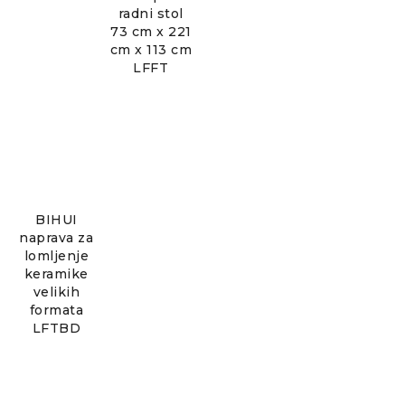
radni stol
73 cm x 221
cm x 113 cm
LFFT
BIHUI
naprava za
lomljenje
keramike
velikih
formata
LFTBD