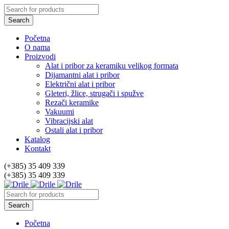
Početna
O nama
Proizvodi
Alat i pribor za keramiku velikog formata
Dijamantni alat i pribor
Električni alat i pribor
Gleteri, žlice, strugači i spužve
Rezači keramike
Vakuumi
Vibracijski alat
Ostali alat i pribor
Katalog
Kontakt
(+385) 35 409 339
(+385) 35 409 339
Početna