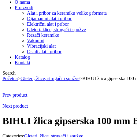
O nama
Proizvodi
Alat i pribor za keramiku velikog formata
Dijamantni alat i pribor
Električni alat i pribor
Gleteri, žlice, strugači i spužve
Rezači keramike
Vakuumi
Vibracijski alat
Ostali alat i pribor
Katalog
Kontakt
Search
Početna
>
Gleteri, žlice, strugači i spužve
>
BIHUI žlica gipserska 10
Prev product
Next product
BIHUI žlica gipserska 100 mm
Categories:
Gleteri, žlice, strugači i spužve