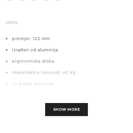
OPIS
promjer: 122 mm
izrađen od aluminija
ergonomska drška
maksimalna nosivost: 40 kg
za glatke površine
SHOW MORE