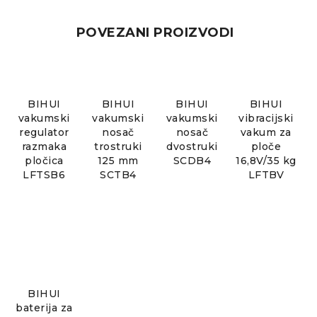
POVEZANI PROIZVODI
BIHUI
BIHUI
BIHUI
BIHUI
vakumski
vakumski
vakumski
vibracijski
regulator
nosač
nosač
vakum za
razmaka
trostruki
dvostruki
ploče
pločica
125 mm
SCDB4
16,8V/35 kg
LFTSB6
SCTB4
LFTBV
BIHUI
baterija za