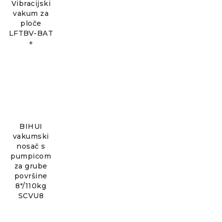
Vibracijski
vakum za
ploče
LFTBV-BAT
+
BIHUI
vakumski
nosač s
pumpicom
za grube
površine
8"/110kg
SCVU8