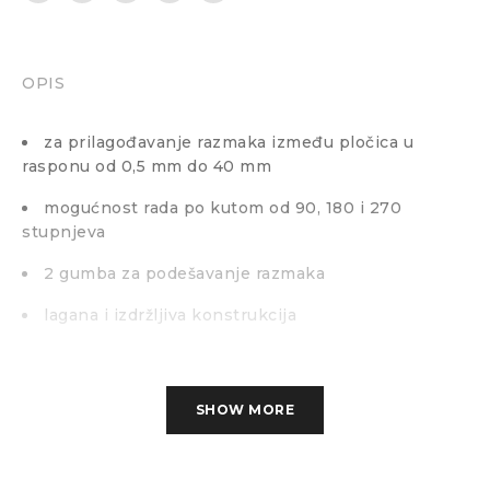
OPIS
za prilagođavanje razmaka između pločica u
rasponu od 0,5 mm do 40 mm
mogućnost rada po kutom od 90, 180 i 270
stupnjeva
2 gumba za podešavanje razmaka
lagana i izdržljiva konstrukcija
SHOW MORE