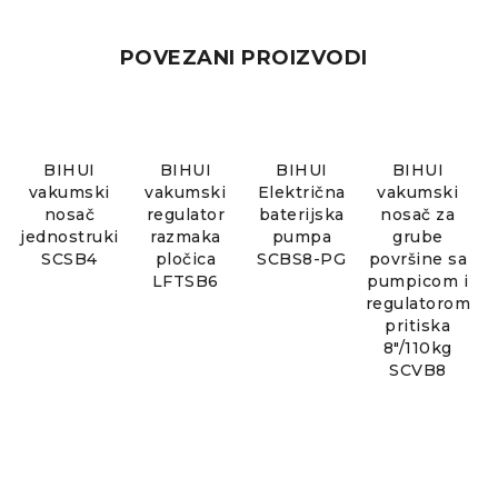
POVEZANI PROIZVODI
BIHUI
BIHUI
BIHUI
BIHUI
vakumski
vakumski
Električna
vakumski
nosač
regulator
baterijska
nosač za
jednostruki
razmaka
pumpa
grube
SCSB4
pločica
SCBS8-PG
površine sa
LFTSB6
pumpicom i
regulatorom
pritiska
8"/110kg
SCVB8