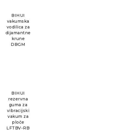
BIHUI
vakumska
vodilica za
dijamantne
krune
DBGM
BIHUI
rezervna
guma za
vibracijski
vakum za
ploče
LFTBV-RB