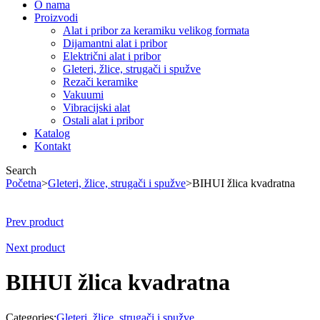
O nama
Proizvodi
Alat i pribor za keramiku velikog formata
Dijamantni alat i pribor
Električni alat i pribor
Gleteri, žlice, strugači i spužve
Rezači keramike
Vakuumi
Vibracijski alat
Ostali alat i pribor
Katalog
Kontakt
Search
Početna
>
Gleteri, žlice, strugači i spužve
>
BIHUI žlica kvadratna
Prev product
Next product
BIHUI žlica kvadratna
Categories:
Gleteri, žlice, strugači i spužve