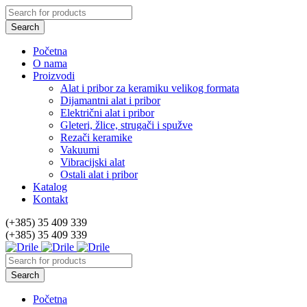
Početna
O nama
Proizvodi
Alat i pribor za keramiku velikog formata
Dijamantni alat i pribor
Električni alat i pribor
Gleteri, žlice, strugači i spužve
Rezači keramike
Vakuumi
Vibracijski alat
Ostali alat i pribor
Katalog
Kontakt
(+385) 35 409 339
(+385) 35 409 339
Početna