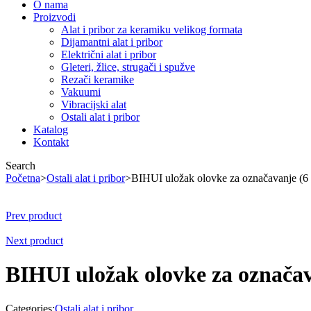
O nama
Proizvodi
Alat i pribor za keramiku velikog formata
Dijamantni alat i pribor
Električni alat i pribor
Gleteri, žlice, strugači i spužve
Rezači keramike
Vakuumi
Vibracijski alat
Ostali alat i pribor
Katalog
Kontakt
Search
Početna
>
Ostali alat i pribor
>
BIHUI uložak olovke za označavanje 
Prev product
Next product
BIHUI uložak olovke za označ
Categories:
Ostali alat i pribor