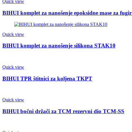
Quick view
BIHUI komplet za nanošenje epoksidne mase za fug
Quick view
BIHUI komplet za nanošenje silikona STAK10
Quick view
BIHUI TPR štitnici za koljena TKPT
Quick view
BIHUI bočni držači za TCM rezervni dio TCM-SS