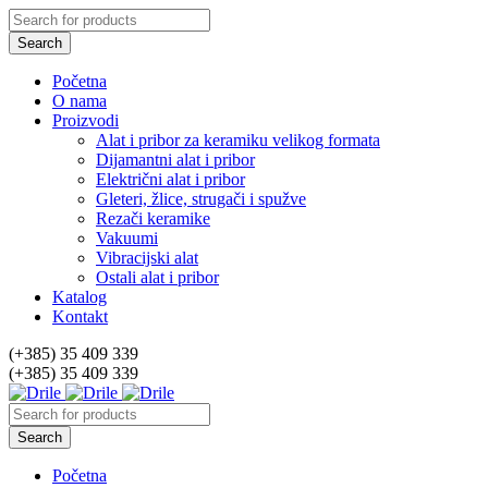
Početna
O nama
Proizvodi
Alat i pribor za keramiku velikog formata
Dijamantni alat i pribor
Električni alat i pribor
Gleteri, žlice, strugači i spužve
Rezači keramike
Vakuumi
Vibracijski alat
Ostali alat i pribor
Katalog
Kontakt
(+385) 35 409 339
(+385) 35 409 339
Početna