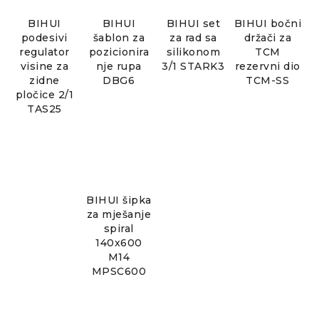
BIHUI
BIHUI
BIHUI set
BIHUI bočni
podesivi
šablon za
za rad sa
držači za
regulator
pozicionira
silikonom
TCM
visine za
nje rupa
3/1 STARK3
rezervni dio
zidne
DBG6
TCM-SS
pločice 2/1
TAS25
BIHUI šipka
za mješanje
spiral
140x600
M14
MPSC600