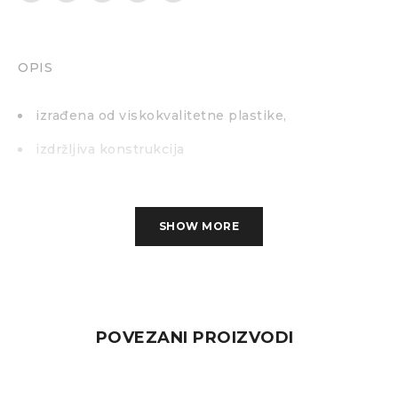
OPIS
izrađena od viskokvalitetne plastike,
izdržljiva konstrukcija
SHOW MORE
POVEZANI PROIZVODI