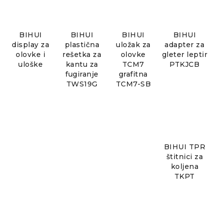
BIHUI
BIHUI
BIHUI
BIHUI
display za
plastična
uložak za
adapter za
olovke i
rešetka za
olovke
gleter leptir
uloške
kantu za
TCM7
PTKJCB
fugiranje
grafitna
TWS19G
TCM7-SB
BIHUI TPR
štitnici za
koljena
TKPT