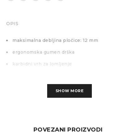
OPIS
maksimalna debljina pločice: 12 mm
ergonomska gumen drška
karbidni vrh za lomljenje
SHOW MORE
POVEZANI PROIZVODI