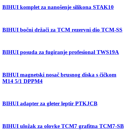
BIHUI komplet za nanošenje silikona STAK10
BIHUI bočni držači za TCM rezervni dio TCM-SS
BIHUI posuda za fugiranje profesional TWS19A
BIHUI magnetski nosač brusnog diska s čičkom
M14 5/1 DPPM4
BIHUI adapter za gleter leptir PTKJCB
BIHUI uložak za olovke TCM7 grafitna TCM7-SB