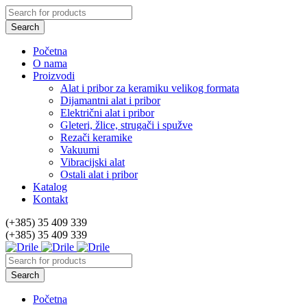
Početna
O nama
Proizvodi
Alat i pribor za keramiku velikog formata
Dijamantni alat i pribor
Električni alat i pribor
Gleteri, žlice, strugači i spužve
Rezači keramike
Vakuumi
Vibracijski alat
Ostali alat i pribor
Katalog
Kontakt
(+385) 35 409 339
(+385) 35 409 339
Početna