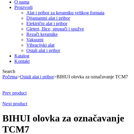
O nama
Proizvodi
Alat i pribor za keramiku velikog formata
Dijamantni alat i pribor
Električni alat i pribor
Gleteri, žlice, strugači i spužve
Rezači keramike
Vakuumi
Vibracijski alat
Ostali alat i pribor
Katalog
Kontakt
Search
Početna
>
Ostali alat i pribor
>
BIHUI olovka za označavanje TCM7
Prev product
Next product
BIHUI olovka za označavanje
TCM7