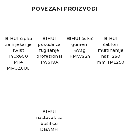
POVEZANI PROIZVODI
BIHUI šipka
BIHUI
BIHUI čekić
BIHUI
za mješanje
posuda za
gumeni
šablon
twist
fugiranje
673g
multinamje
140x600
profesional
RMWS24
nski 250
M14
TWS19A
mm TPL250
MPGZ600
BIHUI
nastavak za
bušilicu
DBAMH