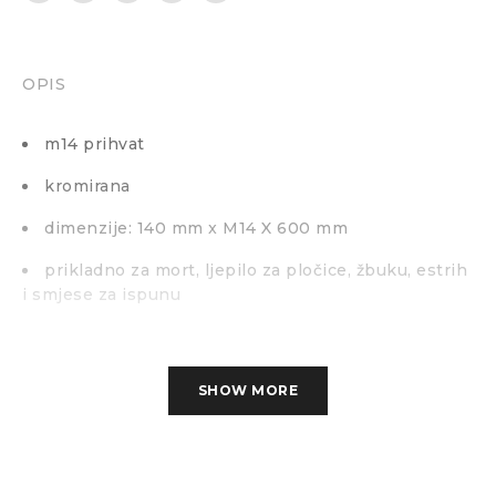
OPIS
m14 prihvat
kromirana
dimenzije: 140 mm x M14 X 600 mm
prikladno za mort, ljepilo za pločice, žbuku, estrih
i smjese za ispunu
SHOW MORE