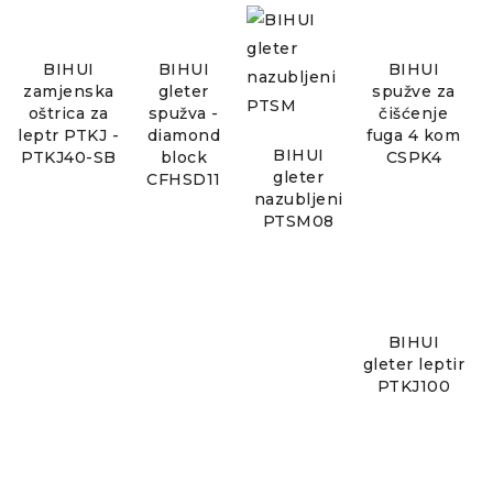
BIHUI
BIHUI
BIHUI
zamjenska
gleter
spužve za
oštrica za
spužva -
čišćenje
leptr PTKJ -
diamond
fuga 4 kom
BIHUI
PTKJ40-SB
block
CSPK4
gleter
CFHSD11
nazubljeni
PTSM08
BIHUI
gleter leptir
PTKJ100