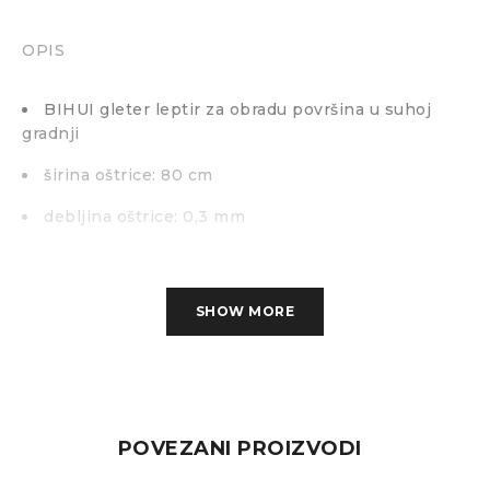
OPIS
BIHUI gleter leptir za obradu površina u suhoj
gradnji
širina oštrice: 80 cm
debljina oštrice: 0,3 mm
SHOW MORE
POVEZANI PROIZVODI