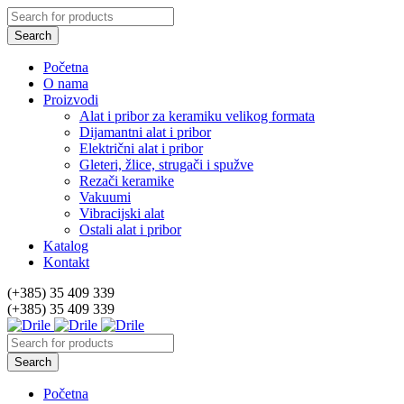
Početna
O nama
Proizvodi
Alat i pribor za keramiku velikog formata
Dijamantni alat i pribor
Električni alat i pribor
Gleteri, žlice, strugači i spužve
Rezači keramike
Vakuumi
Vibracijski alat
Ostali alat i pribor
Katalog
Kontakt
(+385) 35 409 339
(+385) 35 409 339
Početna