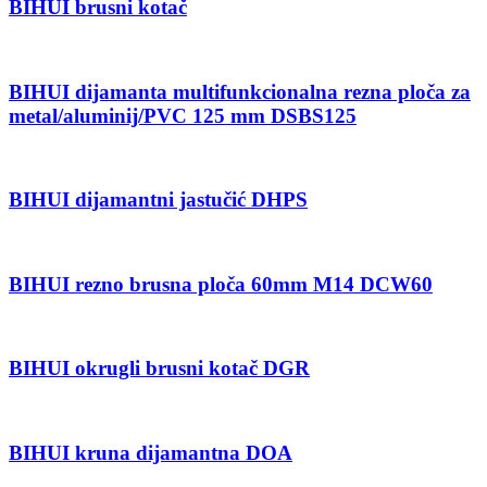
BIHUI brusni kotač
BIHUI dijamanta multifunkcionalna rezna ploča za
metal/aluminij/PVC 125 mm DSBS125
BIHUI dijamantni jastučić DHPS
BIHUI rezno brusna ploča 60mm M14 DCW60
BIHUI okrugli brusni kotač DGR
BIHUI kruna dijamantna DOA