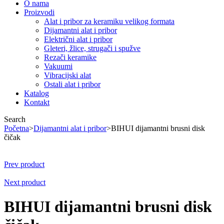
O nama
Proizvodi
Alat i pribor za keramiku velikog formata
Dijamantni alat i pribor
Električni alat i pribor
Gleteri, žlice, strugači i spužve
Rezači keramike
Vakuumi
Vibracijski alat
Ostali alat i pribor
Katalog
Kontakt
Search
Početna
>
Dijamantni alat i pribor
>
BIHUI dijamantni brusni disk
čičak
Prev product
Next product
BIHUI dijamantni brusni disk