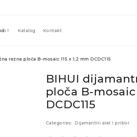
odi
Katalog
Kontakt
tna rezna ploča B-mosaic 115 x 1,2 mm DCDC115
BIHUI dijamant
ploča B-mosaic 
DCDC115
Categories:
Dijamantni alat i pribor