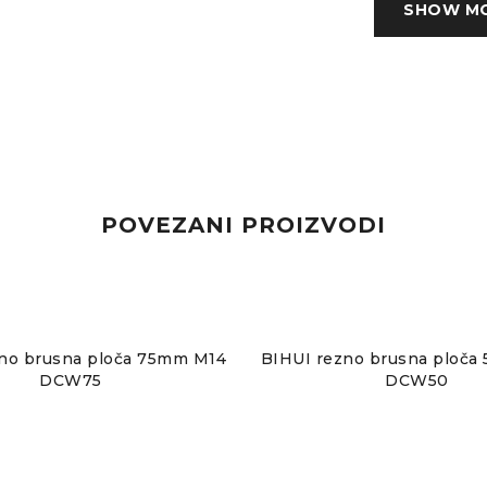
SHOW M
POVEZANI PROIZVODI
no brusna ploča 75mm M14
BIHUI rezno brusna ploč
DCW75
DCW50