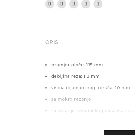
OPIS
promjer ploče: 115 mm
debljina reza: 1,2 mm
visina dijamantnog obruča: 10 mm
za mokro rezanje
za rezanje keramičkog mozaika i st