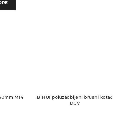
ORE
a 50mm M14
BIHUI poluzaobljeni brusni kotač
DGV