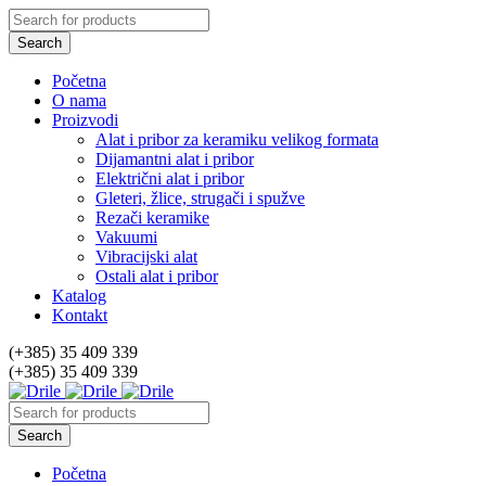
Početna
O nama
Proizvodi
Alat i pribor za keramiku velikog formata
Dijamantni alat i pribor
Električni alat i pribor
Gleteri, žlice, strugači i spužve
Rezači keramike
Vakuumi
Vibracijski alat
Ostali alat i pribor
Katalog
Kontakt
(+385) 35 409 339
(+385) 35 409 339
Početna