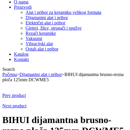
O nama
Proizvodi
Alat i pribor za keramiku velikog formata
Dijamantni alat i pribor
Električni alat i pribor
Gleteri, žlice, strugači i spužve
Rezači keramike
Vakuumi
Vibracijski alat
Ostali alat i pribor
Katalog
Kontakt
Search
Početna
>
Dijamantni alat i pribor
>
BIHUI dijamantna brusno-rezna
ploča 125mm DCWME5
Prev product
Next product
BIHUI dijamantna brusno-