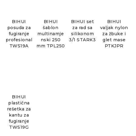
BIHUI
BIHUI
BIHUI set
BIHUI
posuda za
šablon
za rad sa
valjak nylon
fugiranje
multinamje
silikonom
za žbuke i
profesional
nski 250
3/1 STARK3
glet mase
TWS19A
mm TPL250
PTKJPR
BIHUI
plastična
rešetka za
kantu za
fugiranje
TWS19G