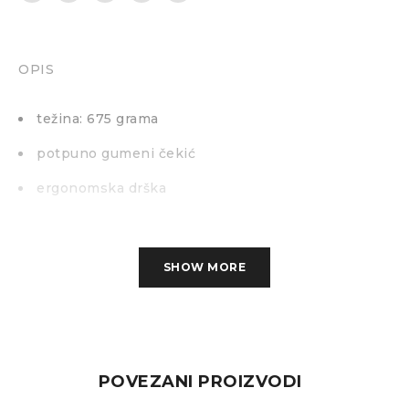
OPIS
težina: 675 grama
potpuno gumeni čekić
ergonomska drška
SHOW MORE
POVEZANI PROIZVODI