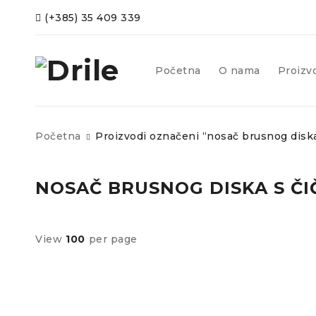
(+385) 35 409 339
Početna
O nama
Proizv
Početna
Proizvodi označeni “nosač brusnog disk
NOSAČ BRUSNOG DISKA S Č
View
100
per page